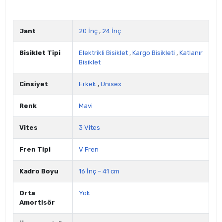
Jant
20 İnç
,
24 İnç
Bisiklet Tipi
Elektrikli Bisiklet
,
Kargo Bisikleti
,
Katlanır
Bisiklet
Cinsiyet
Erkek
,
Unisex
Renk
Mavi
Vites
3 Vites
Fren Tipi
V Fren
Kadro Boyu
16 İnç – 41 cm
Orta
Yok
Amortisör