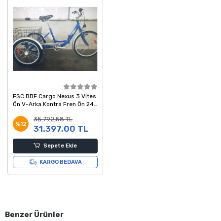
FSC BBF Cargo Nexus 3 Vites
Ön V-Arka Kontra Fren Ön 24-
Arka 20 Jant Katlanır Kargo
35.792,58 TL
Bisikleti Mavi
%12
31.397,00 TL
Sepete Ekle
KARGO BEDAVA
Benzer Ürünler