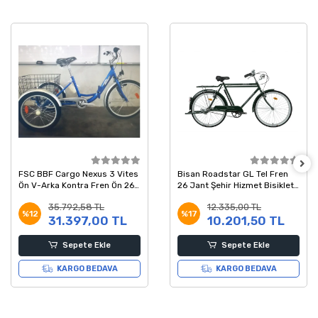
FSC BBF Cargo Nexus 3 Vites
Bisan Roadstar GL Tel Fren
Ön V-Arka Kontra Fren Ön 26-
26 Jant Şehir Hizmet Bisikleti
Arka 24 Jant Katlanır Kargo
Yeşil 58 Kadro
35.792,58 TL
12.335,00 TL
Bisikleti Mavi
%12
%17
31.397,00 TL
10.201,50 TL
Sepete Ekle
Sepete Ekle
KARGO BEDAVA
KARGO BEDAVA