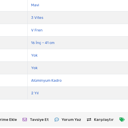
Mavi
3 Vites
V Fren
16 İnç – 41 cm
Yok
Yok
Alüminyum Kadro
2 Yıl
rime Ekle
Tavsiye Et
Yorum Yaz
Karşılaştır