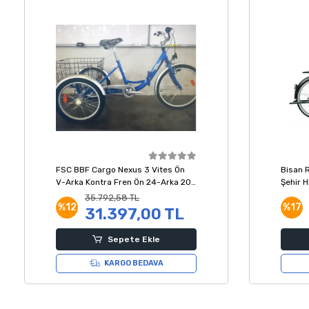
FSC BBF Cargo Nexus 3 Vites Ön
Bisan 
V-Arka Kontra Fren Ön 24-Arka 20
Şehir H
Jant Katlanır Kargo Bisikleti Mavi
Kadro
35.792,58 TL
%12
%17
31.397,00 TL
Sepete Ekle
KARGO BEDAVA