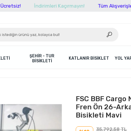
İndirimleri Kaçırmayın!
Tüm Alışverişlerinizde Kargo
ŞEHIR - TUR
KLETI
KATLANIR BISIKLET
YOL YAR
BISIKLETI
FSC BBF Cargo N
Fren Ön 26-Arka
Bisikleti Mavi
35.792,58 TL