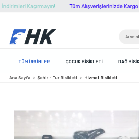
açırmayın!
Tüm Alışverişlerinizde Kargo Ücretsiz!
TÜM ÜRÜNLER
ÇOCUK BISIKLETI
DAĞ BISI
Ana Sayfa
Şehir - Tur Bisikleti
Hizmet Bisikleti