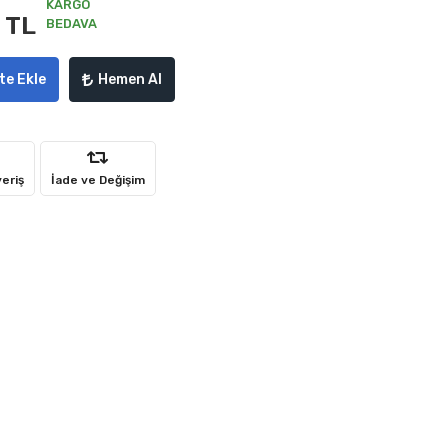
KARGO
 TL
BEDAVA
te Ekle
Hemen Al
veriş
İade ve Değişim