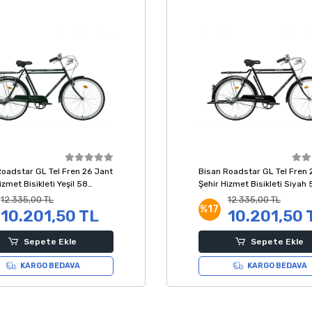
Roadstar GL Tel Fren 26 Jant
Bisan Roadstar GL Tel Fren 
izmet Bisikleti Yeşil 58
Şehir Hizmet Bisikleti Siyah 
Kadro
12.335,00 TL
12.335,00 TL
%17
10.201,50 TL
10.201,50 
Sepete Ekle
Sepete Ekle
KARGO BEDAVA
KARGO BEDAVA