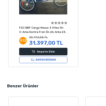
FSC BBF Cargo Nexus 3 Vites Ön
V-Arka Kontra Fren Ön 26-Arka 24
Jant Katlanır Kargo Bisikleti Mavi
35.792,58 TL
%12
31.397,00 TL
Sepete Ekle
KARGO BEDAVA
Benzer Ürünler