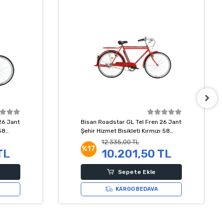
26 Jant
Bisan Roadstar GL Tel Fren 26 Jant
58
Şehir Hizmet Bisikleti Kırmızı 58
Kadro
12.335,00 TL
%17
TL
10.201,50 TL
Sepete Ekle
KARGO BEDAVA