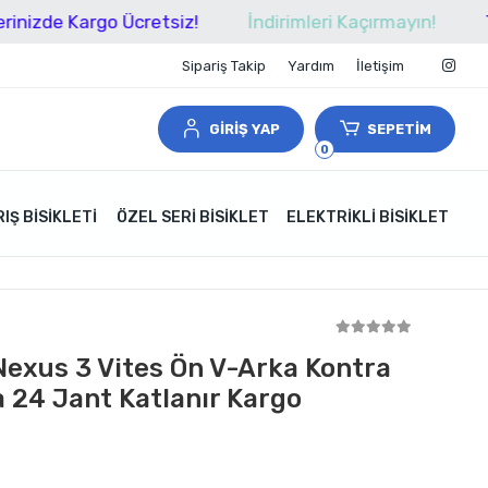
 Ücretsiz!
İndirimleri Kaçırmayın!
Tüm Alışveriş
Sipariş Takip
Yardım
İletişim
GİRİŞ YAP
SEPETİM
0
IŞ BISIKLETI
ÖZEL SERI BISIKLET
ELEKTRIKLI BISIKLET
exus 3 Vites Ön V-Arka Kontra
 24 Jant Katlanır Kargo