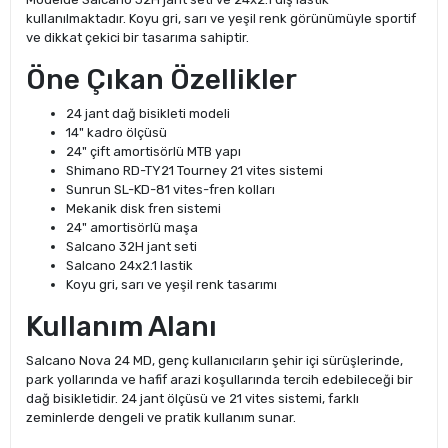
kullanılmaktadır. Koyu gri, sarı ve yeşil renk görünümüyle sportif
ve dikkat çekici bir tasarıma sahiptir.
Öne Çıkan Özellikler
24 jant dağ bisikleti modeli
14" kadro ölçüsü
24" çift amortisörlü MTB yapı
Shimano RD-TY21 Tourney 21 vites sistemi
Sunrun SL-KD-81 vites-fren kolları
Mekanik disk fren sistemi
24" amortisörlü maşa
Salcano 32H jant seti
Salcano 24x2.1 lastik
Koyu gri, sarı ve yeşil renk tasarımı
Kullanım Alanı
Salcano Nova 24 MD, genç kullanıcıların şehir içi sürüşlerinde,
park yollarında ve hafif arazi koşullarında tercih edebileceği bir
dağ bisikletidir. 24 jant ölçüsü ve 21 vites sistemi, farklı
zeminlerde dengeli ve pratik kullanım sunar.