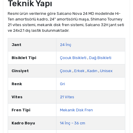
Teknik Yapı
Resmi ürün verilerine göre Salcano Nova 24 MD modelinde Hi-
Ten amortisörlü kadro, 24" amortisörlü maşa, Shimano Tourney
21 vites sistemi, mekanik disk fren sistemi, Salcano 32H jant seti
ve 24x2.1 dış lastik bulunmaktadır.
Jant
24 İnç
Bisiklet Tipi
Çocuk Bisikleti
,
Dağ Bisikleti
Cinsiyet
Çocuk
,
Erkek
,
Kadın
,
Unisex
Renk
Gri
Vites
21 Vites
Fren Tipi
Mekanik Disk Fren
Kadro Boyu
14 İnç – 36 cm