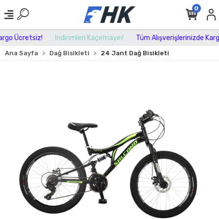
0
go Ücretsiz!
İndirimleri Kaçırmayın!
Tüm Alışverişlerinizde Kargo 
Ana Sayfa
Dağ Bisikleti
24 Jant Dağ Bisikleti