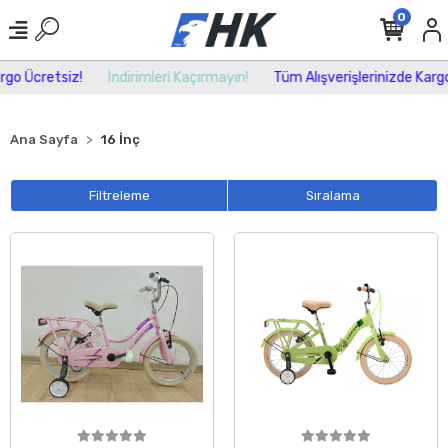
0
o Ücretsiz!
İndirimleri Kaçırmayın!
Tüm Alışverişlerinizde Kargo Ü
Ana Sayfa
16 İnç
Filtreleme
Sıralama