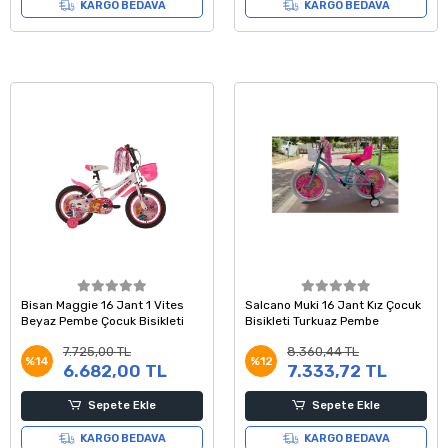
KARGO BEDAVA
KARGO BEDAVA
Bisan Maggie 16 Jant 1 Vites
Salcano Muki 16 Jant Kız Çocuk
Beyaz Pembe Çocuk Bisikleti
Bisikleti Turkuaz Pembe
7.725,00 TL
8.360,44 TL
%14
%12
6.682,00 TL
7.333,72 TL
Sepete Ekle
Sepete Ekle
KARGO BEDAVA
KARGO BEDAVA