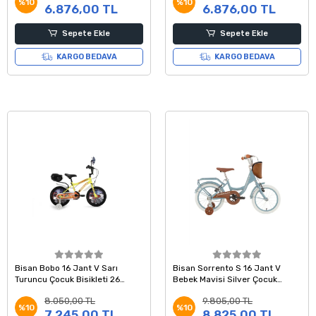
%10
%10
6.876,00 TL
6.876,00 TL
Sepete Ekle
Sepete Ekle
KARGO BEDAVA
KARGO BEDAVA
Bisan Bobo 16 Jant V Sarı
Bisan Sorrento S 16 Jant V
Turuncu Çocuk Bisikleti 26
Bebek Mavisi Silver Çocuk
Kadro
Bisikleti 26 Kadro
8.050,00 TL
9.805,00 TL
%10
%10
7.245,00 TL
8.825,00 TL