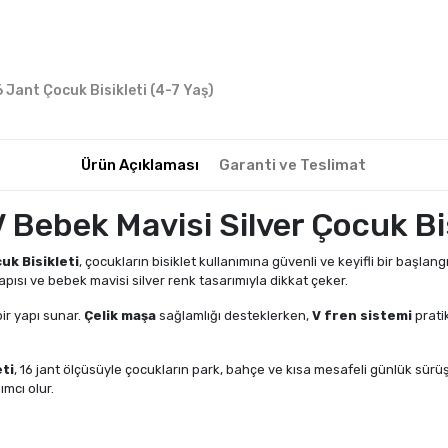
6 Jant Çocuk Bisikleti (4-7 Yaş)
Ürün Açıklaması
Garanti ve Teslimat
 Bebek Mavisi Silver Çocuk Bi
uk Bisikleti
, çocukların bisiklet kullanımına güvenli ve keyifli bir başlang
pısı ve bebek mavisi silver renk tasarımıyla dikkat çeker.
ir yapı sunar.
Çelik maşa
sağlamlığı desteklerken,
V fren sistemi
prati
eti
, 16 jant ölçüsüyle çocukların park, bahçe ve kısa mesafeli günlük sürüşl
ımcı olur.