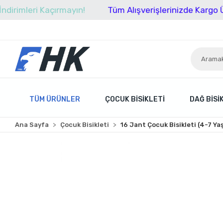
eri Kaçırmayın!
Tüm Alışverişlerinizde Kargo Ücretsiz!
TÜM ÜRÜNLER
ÇOCUK BISIKLETI
DAĞ BISI
Ana Sayfa
Çocuk Bisikleti
16 Jant Çocuk Bisikleti (4-7 Ya