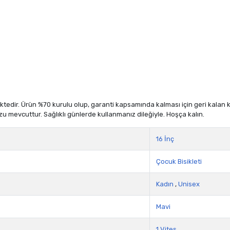
dir. Ürün %70 kurulu olup, garanti kapsamında kalması için geri kalan kısm
zu mevcuttur. Sağlıklı günlerde kullanmanız dileğiyle. Hoşça kalın.
16 İnç
Çocuk Bisikleti
Kadın
,
Unisex
Mavi
1 Vites