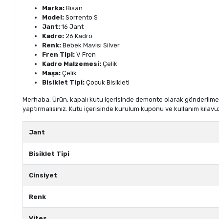
Marka:
Bisan
Model:
Sorrento S
Jant:
16 Jant
Kadro:
26 Kadro
Renk:
Bebek Mavisi Silver
Fren Tipi:
V Fren
Kadro Malzemesi:
Çelik
Maşa:
Çelik
Bisiklet Tipi:
Çocuk Bisikleti
Merhaba. Ürün, kapalı kutu içerisinde demonte olarak gönderilmekte
yaptırmalısınız. Kutu içerisinde kurulum kuponu ve kullanım kılavu
Jant
Bisiklet Tipi
Cinsiyet
Renk
Vites