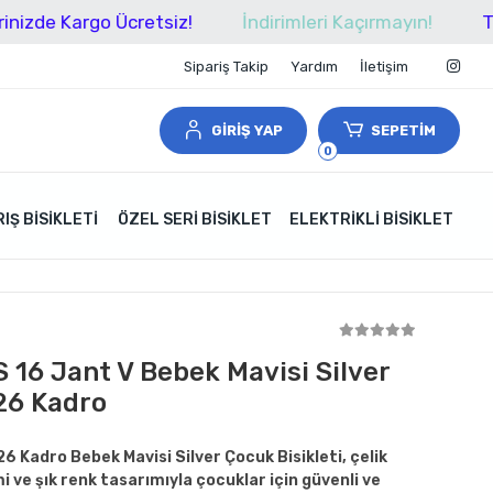
Kargo Ücretsiz!
İndirimleri Kaçırmayın!
Tüm Alışv
Sipariş Takip
Yardım
İletişim
GİRİŞ YAP
SEPETİM
0
IŞ BISIKLETI
ÖZEL SERI BISIKLET
ELEKTRIKLI BISIKLET
 16 Jant V Bebek Mavisi Silver
 26 Kadro
6 Kadro Bebek Mavisi Silver Çocuk Bisikleti, çelik
i ve şık renk tasarımıyla çocuklar için güvenli ve