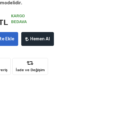
 modelidir.
KARGO
TL
BEDAVA
te Ekle
Hemen Al
veriş
İade ve Değişim