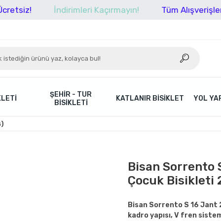
İndirimleri Kaçırmayın!
Tüm Alışverişlerinizde 
ŞEHIR - TUR
KLETI
KATLANIR BISIKLET
YOL YAR
BISIKLETI
ş)
Bisan Sorrento S
Çocuk Bisikleti
Bisan Sorrento S 16 Jant 2
kadro yapısı, V fren sistem