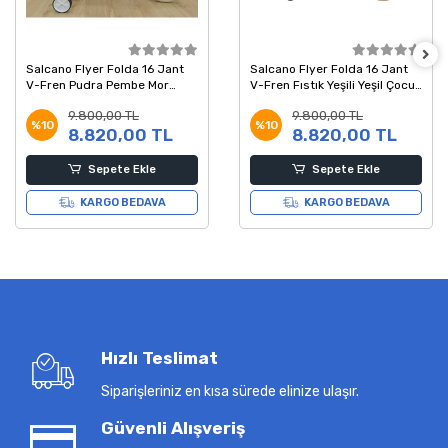
Salcano Flyer Folda 16 Jant
Salcano Flyer Folda 16 Jant
V-Fren Pudra Pembe Mor
V-Fren Fıstık Yeşili Yeşil Çocuk
Çocuk Bisikleti
Bisikleti
9.800,00 TL
9.800,00 TL
%10
%10
8.820,00 TL
8.820,00 TL
Sepete Ekle
Sepete Ekle
KARGO BEDAVA
KARGO BEDAVA
Hızlı Teslimat
Siparişleriniz en kısa sürede elinize ulaşır.
Güvenli Alışveriş