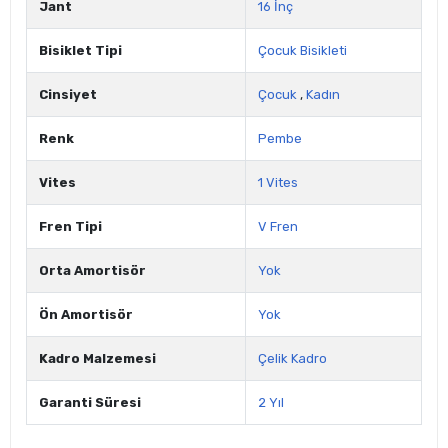
Jant
16 İnç
Bisiklet Tipi
Çocuk Bisikleti
Cinsiyet
Çocuk
,
Kadın
Renk
Pembe
Vites
1 Vites
Fren Tipi
V Fren
Orta Amortisör
Yok
Ön Amortisör
Yok
Kadro Malzemesi
Çelik Kadro
Garanti Süresi
2 Yıl