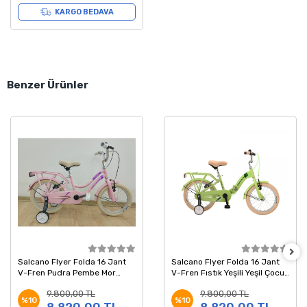
KARGO BEDAVA
Benzer Ürünler
Salcano Flyer Folda 16 Jant
Salcano Flyer Folda 16 Jant
V-Fren Pudra Pembe Mor
V-Fren Fıstık Yeşili Yeşil Çocuk
Çocuk Bisikleti
Bisikleti
9.800,00 TL
9.800,00 TL
%10
%10
8.820,00 TL
8.820,00 TL