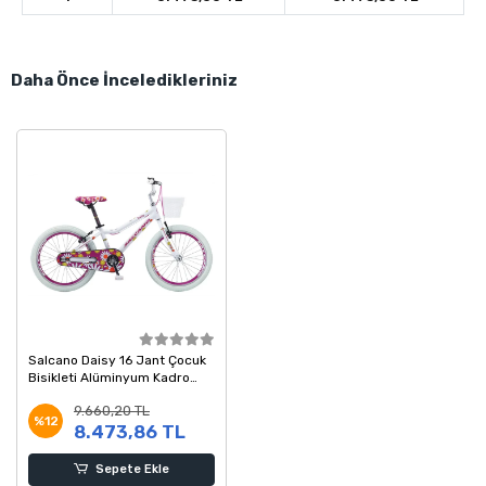
Daha Önce İnceledikleriniz
Salcano Daisy 16 Jant Çocuk
Bisikleti Alüminyum Kadro
Beyaz Mor
9.660,20 TL
%12
8.473,86 TL
Sepete Ekle