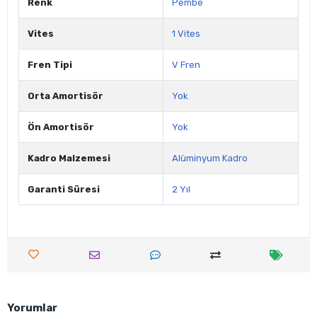
Renk
Pembe
Vites
1 Vites
Fren Tipi
V Fren
Orta Amortisör
Yok
Ön Amortisör
Yok
Kadro Malzemesi
Alüminyum Kadro
Garanti Süresi
2 Yıl
Yorumlar