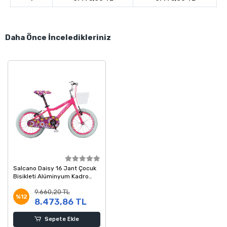
Daha Önce İnceledikleriniz
Salcano Daisy 16 Jant Çocuk
Bisikleti Alüminyum Kadro
Pembe Beyaz
9.660,20 TL
%12
8.473,86 TL
Sepete Ekle