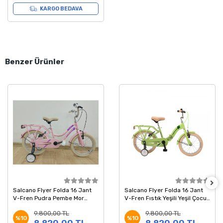
KARGO BEDAVA
Benzer Ürünler
Salcano Flyer Folda 16 Jant
Salcano Flyer Folda 16 Jant
V-Fren Pudra Pembe Mor
V-Fren Fıstık Yeşili Yeşil Çocuk
Çocuk Bisikleti
Bisikleti
9.800,00 TL
9.800,00 TL
%10
%10
8.820,00 TL
8.820,00 TL