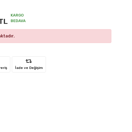
KARGO
TL
BEDAVA
ktadır.
veriş
İade ve Değişim