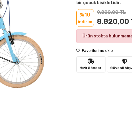
bir çocuk bisikletidir.
9.800,00 TL
%10
8.820,00 
indirim
Ürün stokta bulunmama
Favorilerime ekle
Hızlı Gönderi
Güvenli Alış