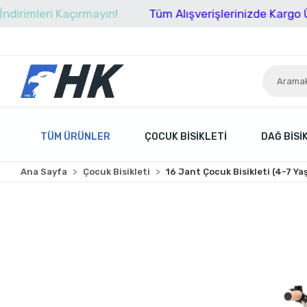
eri Kaçırmayın!
Tüm Alışverişlerinizde Kargo Ücretsiz!
TÜM ÜRÜNLER
ÇOCUK BISIKLETI
DAĞ BISI
Ana Sayfa
Çocuk Bisikleti
16 Jant Çocuk Bisikleti (4-7 Ya