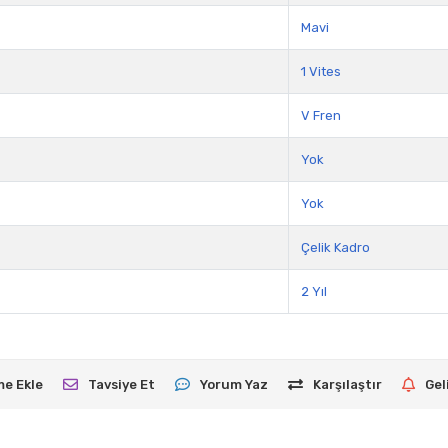
Mavi
1 Vites
V Fren
Yok
Yok
Çelik Kadro
2 Yıl
me Ekle
Tavsiye Et
Yorum Yaz
Karşılaştır
Gel