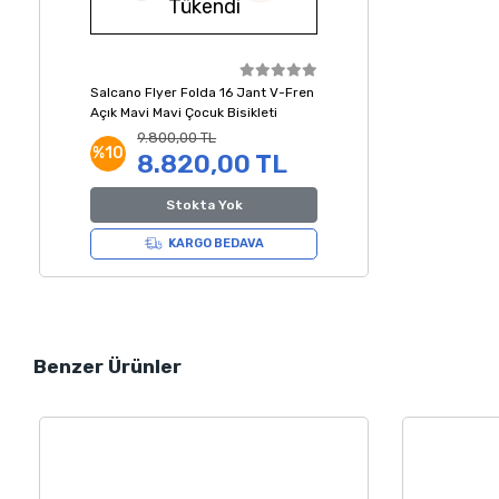
Tükendi
Salcano Flyer Folda 16 Jant V-Fren
Açık Mavi Mavi Çocuk Bisikleti
9.800,00 TL
%10
8.820,00 TL
Stokta Yok
KARGO BEDAVA
Benzer Ürünler