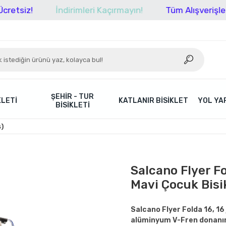
İndirimleri Kaçırmayın!
Tüm Alışverişlerinizde 
ŞEHIR - TUR
KLETI
KATLANIR BISIKLET
YOL YAR
BISIKLETI
ş)
Salcano Flyer F
Mavi Çocuk Bisik
Salcano Flyer Folda 16, 16 
alüminyum V-Fren donanımıy