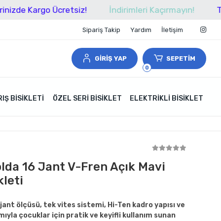
Kargo Ücretsiz!
İndirimleri Kaçırmayın!
Tüm Alışv
Sipariş Takip
Yardım
İletişim
GİRİŞ YAP
SEPETİM
0
IŞ BISIKLETI
ÖZEL SERI BISIKLET
ELEKTRIKLI BISIKLET
olda 16 Jant V-Fren Açık Mavi
leti
jant ölçüsü, tek vites sistemi, Hi-Ten kadro yapısı ve
la çocuklar için pratik ve keyifli kullanım sunan