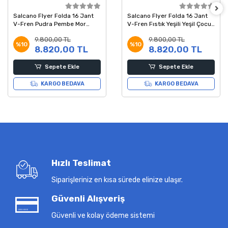
Salcano Flyer Folda 16 Jant
Salcano Flyer Folda 16 Jant
V-Fren Pudra Pembe Mor
V-Fren Fıstık Yeşili Yeşil Çocuk
Çocuk Bisikleti
Bisikleti
9.800,00 TL
9.800,00 TL
%10
%10
8.820,00 TL
8.820,00 TL
Sepete Ekle
Sepete Ekle
KARGO BEDAVA
KARGO BEDAVA
Hızlı Teslimat
Siparişleriniz en kısa sürede elinize ulaşır.
Güvenli Alışveriş
Güvenli ve kolay ödeme sistemi