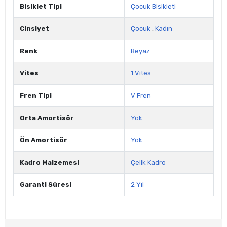
Bisiklet Tipi
Çocuk Bisikleti
Cinsiyet
Çocuk
,
Kadın
Renk
Beyaz
Vites
1 Vites
Fren Tipi
V Fren
Orta Amortisör
Yok
Ön Amortisör
Yok
Kadro Malzemesi
Çelik Kadro
Garanti Süresi
2 Yıl