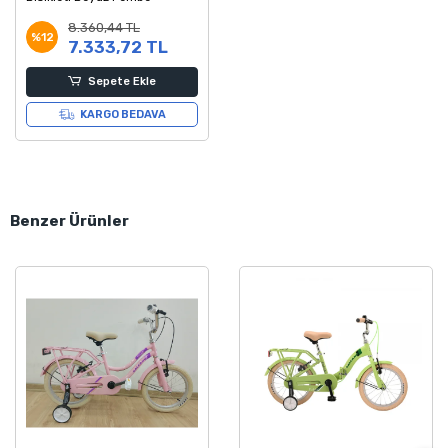
8.360,44 TL
%12
7.333,72 TL
Sepete Ekle
KARGO BEDAVA
Benzer Ürünler