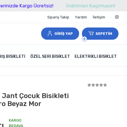
 Kargo Ücretsiz!
İndirimleri Kaçırmayın!
Tüm Alı
Sipariş Takip
Yardım
İletişim
GİRİŞ YAP
SEPETİM
0
IŞ BISIKLETI
ÖZEL SERI BISIKLET
ELEKTRIKLI BISIKLET
6 Jant Çocuk Bisikleti
o Beyaz Mor
KARGO
TL
BEDAVA