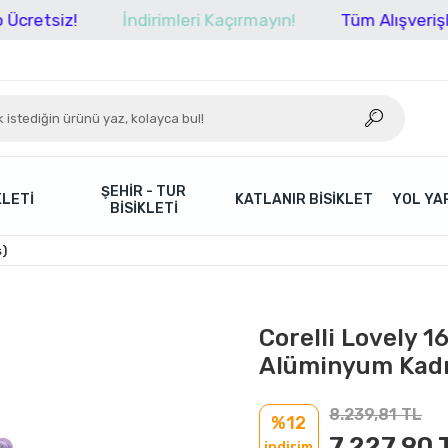
z!
İndirimleri Kaçırmayın!
Tüm Alışverişlerinizde
ŞEHIR - TUR
KLETI
KATLANIR BISIKLET
YOL YAR
BISIKLETI
ş)
Corelli Lovely 1
Alüminyum Kadr
8.239,81 TL
%12
7.227,90 
indirim