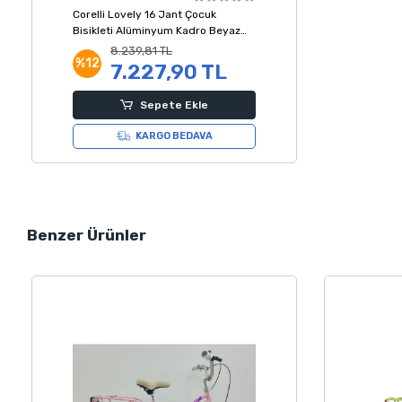
Corelli Lovely 16 Jant Çocuk
Bisikleti Alüminyum Kadro Beyaz
Mor
8.239,81 TL
%12
7.227,90 TL
Sepete Ekle
KARGO BEDAVA
Benzer Ürünler