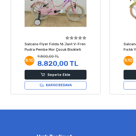
Salcano Flyer Folda 16 Jant V-Fren
Salcan
Pudra Pembe Mor Çocuk Bisikleti
Fıstık Y
9.800,00 TL
%10
%10
8.820,00 TL
Sepete Ekle
KARGO BEDAVA