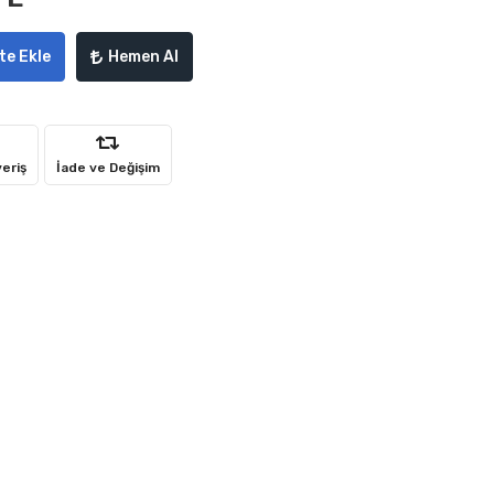
te Ekle
Hemen Al
veriş
İade ve Değişim