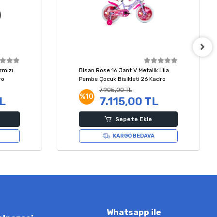
rmızı
Bisan Rose 16 Jant V Metalik Lila
ro
Pembe Çocuk Bisikleti 26 Kadro
7.905,00 TL
%10
L
7.115,00 TL
Sepete Ekle
KARGO BEDAVA
Whatsapp ile