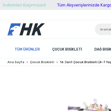
leri Kaçırmayın!
Tüm Alışverişlerinizde Kargo Ücretsi
TÜM ÜRÜNLER
ÇOCUK BISIKLETI
DAĞ BISI
Ana Sayfa
Çocuk Bisikleti
16 Jant Çocuk Bisikleti (4-7 Ya