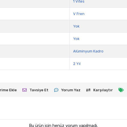
1 Vites
V Fren
Yok
Yok
Alüminyum Kadro
2 Yıl
rime Ekle
Tavsiye Et
Yorum Yaz
Karşılaştır
Bu ürün için henüz yorum yapılmadı.