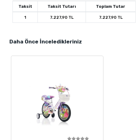
Taksit
Taksit Tutarı
Toplam Tutar
1
7.227,90 TL
7.227,90 TL
Daha Önce İnceledikleriniz