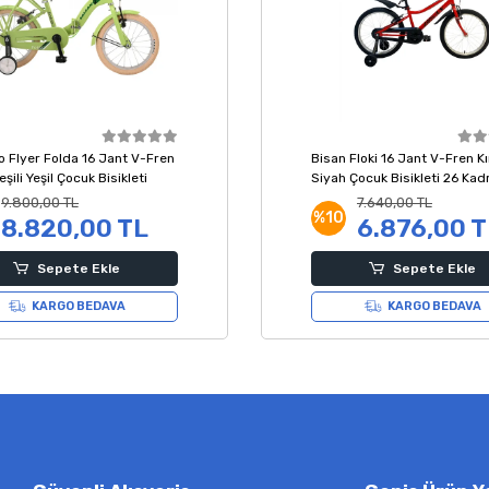
o Flyer Folda 16 Jant V-Fren
Bisan Floki 16 Jant V-Fren Kı
eşili Yeşil Çocuk Bisikleti
Siyah Çocuk Bisikleti 26 Kad
9.800,00 TL
7.640,00 TL
%10
8.820,00 TL
6.876,00 T
Sepete Ekle
Sepete Ekle
KARGO BEDAVA
KARGO BEDAVA