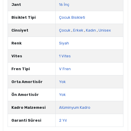
Jant
16 İnç
Bisiklet Tipi
Çocuk Bisikleti
Cinsiyet
Çocuk
,
Erkek
,
Kadın
,
Unisex
Renk
Siyah
Vites
1 Vites
Fren Tipi
V Fren
Orta Amortisör
Yok
Ön Amortisör
Yok
Kadro Malzemesi
Alüminyum Kadro
Garanti Süresi
2 Yıl