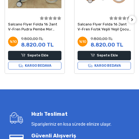
Salcano Flyer Folda 16 Jant
Salcano Flyer Folda 16 Jant
V-Fren Pudra Pembe Mor
V-Fren Fıstık Yeşili Yeşil Çocuk
Çocuk Bisikleti
Bisikleti
9.800,00 TL
9.800,00 TL
%10
%10
8.820,00 TL
8.820,00 TL
Sepete Ekle
Sepete Ekle
KARGO BEDAVA
KARGO BEDAVA
Hızlı Teslimat
Siparişleriniz en kısa sürede elinize ulaşır.
Güvenli Alışveriş